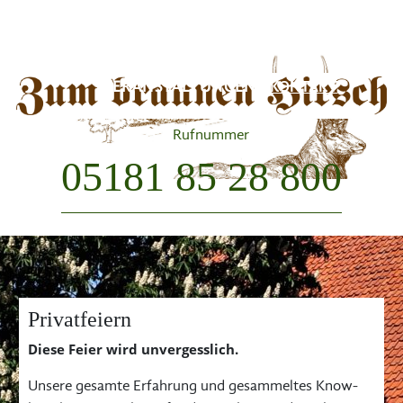
Skip
HOME
AKTUELLES
ÜBER UNS
GÄSTEZIMMER
to
content
VERANSTALTUNGEN
KONTAKT
Rufnummer
05181 85 28 800
Privatfeiern
Diese Feier wird unvergesslich.
Unsere gesamte Erfahrung und gesammeltes Know-