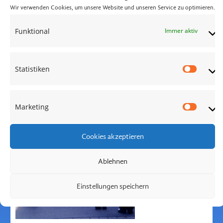
Planung und Realisierung anvertrauen.
Wir verwenden Cookies, um unsere Website und unseren Service zu optimieren.
Wir werden Sie nicht enttäuschen und vielleicht durch
Funktional
Immer aktiv
Ihr weiteres gemeinsames Leben begleiten - über die
Petersilie-Hochzeit zur Silber- und Goldenen
Hochzeit.
Statistiken
Statis
Marketing
Market
Cookies akzeptieren
Ablehnen
Einstellungen speichern