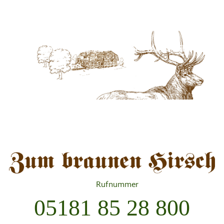
Skip
HOME
AKTUELLES
ÜBER UNS
to
content
GÄSTEZIMMER
VERANSTALTUNGEN
KONTAKT
Rufnummer
05181 85 28 800