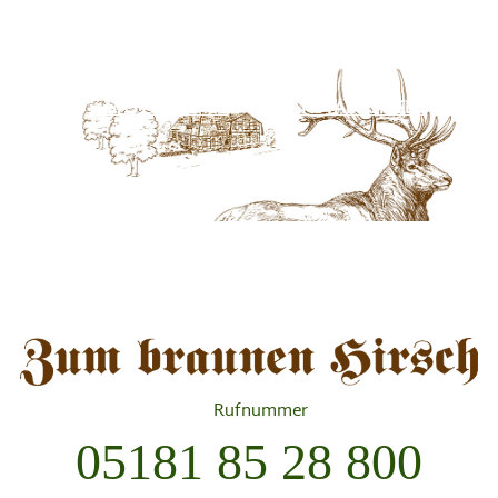
Skip
HOME
AKTUELLES
ÜBER UNS
to
content
GÄSTEZIMMER
VERANSTALTUNGEN
KONTAKT
Rufnummer
05181 85 28 800