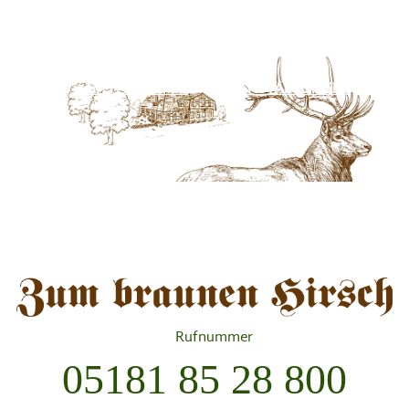
Skip
HOME
AKTUELLES
ÜBER UNS
to
content
GÄSTEZIMMER
VERANSTALTUNGEN
KONTAKT
Rufnummer
05181 85 28 800