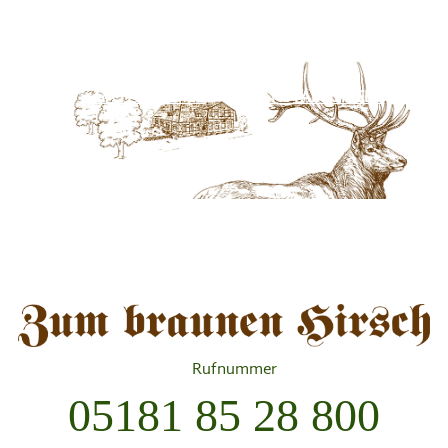
Skip
HOME
AKTUELLES
ÜBER UNS
to
content
GÄSTEZIMMER
VERANSTALTUNGEN
KONTAKT
Rufnummer
05181 85 28 800