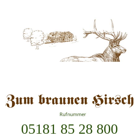
Skip
HOME
AKTUELLES
ÜBER UNS
to
content
GÄSTEZIMMER
VERANSTALTUNGEN
KONTAKT
Rufnummer
05181 85 28 800